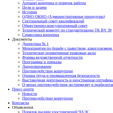
Аппарат концерна и порядок работы
Цели и задачи
История
ОДНО ОКНО (Административные процедуры)
Секторальный совет квалификаций
Общественно-консультативный совет
Технический комитет по стандартизации ТК BY 39
Символика концерна
Документы
Директива № 1
Мероприятия по борьбе с пьянством, алкоголизмом
Технические нормативные правовые акты
Формы ведомственной отчетности
Программы и приказы
Лицензирование
Противодействие коррупции
Охрана труда и промышленная безопасность
Выставочная деятельность и иностранная сертифик
О мерах противодействия экстремизму и реабилит
Пресс-центр
Новости
Противодействие коррупции
Контакты
Объявления
Порядок выдачи удостоверений ЧАЭС