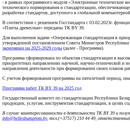
- в рамках программного модуля «Электронные технические к
технического нормирования и стандартизации, обеспечивающе
разработки стандартов, доступного в глобальной компьютерно
В соответствии с решением Госстандарта с 03.02.2023г. фун
«Плиты древесные» переданы ТК BY 39.
Для выполнения задачи «Опережающая стандартизация в приор
утвержденной постановлением Совета Министров Республики Бе
экономики на 2025-2029 годы
(далее - Программа).
Программа сформирована по объектам стандартизации в высокот
приоритетных направлениях научной, научно-технической и ин
направления деятельности при формировании своих планов раб
С учетом формирования программы на пятилетний период, она
Программа работ ТК BY 39 на 2025 год
Государственный комитет по стандартизации Республики Белар
продукции, услугам, инструментам стандартизации, в целях с
В случае заинтересованности в деятельности ТК BY 39 и пол
info@bellesbumprom.by
, тел.(+37517) 210 44 49, ответственный