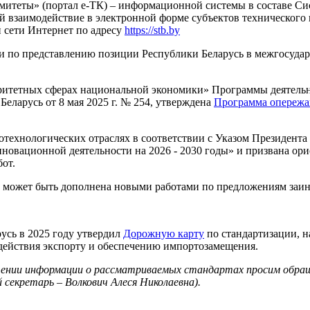
омитеты» (портал е-ТК) – информационной системы в составе С
й взаимодействие в электронной форме субъектов технического 
й сети Интернет по адресу
https://stb.by
кции по представлению позиции Республики Беларусь в межгосуд
итетных сферах национальной экономики» Программы деятельнос
ларусь от 8 мая 2025 г. № 254, утверждена
Программа опережа
ехнологических отраслях в соответствии с Указом Президента Р
новационной деятельности на 2026 - 2030 годы» и призвана ор
от.
 может быть дополнена новыми работами по предложениям заин
усь в 2025 году утвердил
Дорожную карту
по стандартизации, 
одействия экспорту и обеспечению импортозамещения.
учении информации о рассматриваемых стандартах просим обращ
 секретарь – Волкович Алеся Николаевна).