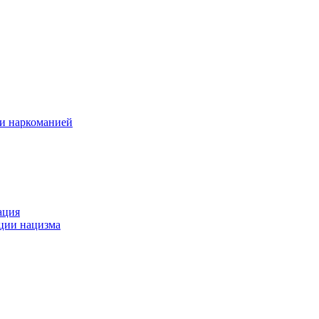
 и наркоманией
ация
ации нацизма