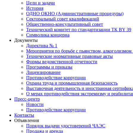
Цели и задачи
История
ОДНО ОКНО (Административные процедуры)
Секторальный совет квалификаций
Общественно-консультативный совет
Технический комитет по стандартизации ТК BY 39
Символика концерна
Документы
Директива № 1
Мероприятия по борьбе с пьянством, алкоголизмом
Технические нормативные правовые акты
Формы ведомственной отчетности
Программы и приказы
Лицензирование
Противодействие коррупции
Охрана труда и промышленная безопасность
Выставочная деятельность и иностранная сертифик
О мерах противодействия экстремизму и реабилит
Пресс-центр
Новости
Противодействие коррупции
Контакты
Объявления
Порядок выдачи удостоверений ЧАЭС
Продажа и аренда