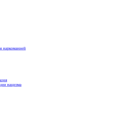
 и наркоманией
ация
ации нацизма