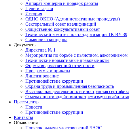
Аппарат концерна и порядок работы
Цели и задачи
История
ОДНО ОКНО (Административные процедуры)
Секторальный совет квалификаций
Общественно-консультативный совет
Технический комитет по стандартизации ТК BY 39
Символика концерна
Документы
Директива № 1
Мероприятия по борьбе с пьянством, алкоголизмом
Технические нормативные правовые акты
Формы ведомственной отчетности
Программы и приказы
Лицензирование
Противодействие коррупции
Охрана труда и промышленная безопасность
Выставочная деятельность и иностранная сертифик
О мерах противодействия экстремизму и реабилит
Пресс-центр
Новости
Противодействие коррупции
Контакты
Объявления
Порядок выдачи удостоверений ЧАЭС