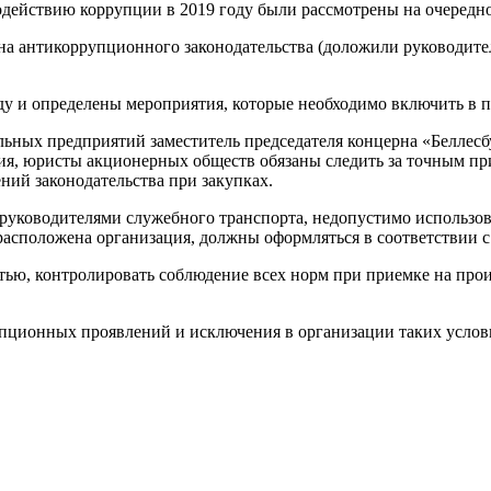
действию коррупции в 2019 году были рассмотрены на очередно
а антикоррупционного законодательства (доложили руководите
ду и определены мероприятия, которые необходимо включить в 
ьных предприятий заместитель председателя концерна «Беллес
ния, юристы акционерных обществ обязаны следить за точным 
ний законодательства при закупках.
уководителями служебного транспорта, недопустимо использова
е расположена организация, должны оформляться в соответствии 
тью, контролировать соблюдение всех норм при приемке на прои
пционных проявлений и исключения в организации таких услов