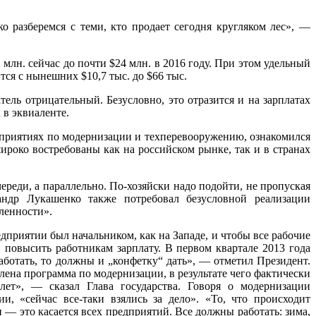
о разберемся с теми, кто продает сегодня кругляком лес», —
лн. сейчас до почти $24 млн. в 2016 году. При этом удельный
ся с нынешних $10,7 тыс. до $66 тыс.
ель отрицательный. Безусловно, это отразится и на зарплатах
 в эквиаленте.
оприятиях по модернизации и техперевооружению, ознакомился
роко востребованы как на российском рынке, так и в странах
ереди, а параллельно. По-хозяйски надо подойти, не пропуская
андр Лукашенко также потребовал безусловной реализации
ленности».
едприятии был начальником, как на Западе, и чтобы все рабочие
повысить работникам зарплату. В первом квартале 2013 года
ботать, то должны и „конфетку“ дать», — отметил Президент.
лена программа по модернизации, в результате чего фактически
лет», — сказал Глава государства. Говоря о модернизации
, «сейчас все-таки взялись за дело». «То, что происходит
 — это касается всех предприятий. Все должны работать: зима,