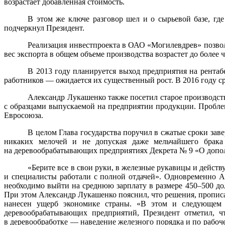
возрастает добавленная стоимость.
В этом же ключе разговор шел и о сырьевой базе, гд
подчеркнул Президент.
Реализация инвестпроекта в ОАО «Могилевдрев» позволи
вес экспорта в общем объеме производства возрастет до более
В 2013 году планируется выход предприятия на рентабе
работников — ожидается их существенный рост. В 2016 году с
Александр Лукашенко также посетил старое производс
с образцами выпускаемой на предприятии продукции. Проблем
Евросоюза.
В целом Глава государства поручил в сжатые сроки заве
никаких мелочей и не допуская даже мельчайшего брака 
на деревообрабатывающих предприятиях Декрета № 9 «О доп
«Берите все в свои руки, в железные рукавицы и действ
и специалисты работали с полной отдачей». Одновременно А
необходимо выйти на среднюю зарплату в размере 450–500 до
При этом Александр Лукашенко пояснил, что решения, прописан
нанесен ущерб экономике страны. «В этом и следующем го
деревообрабатывающих предприятий, Президент отметил, чт
в деревообработке — наведение железного порядка и по рабоче