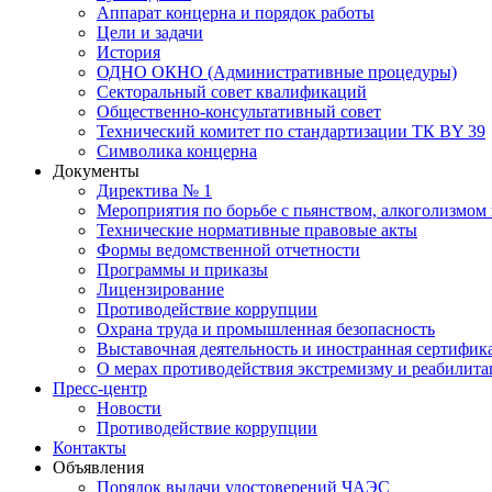
Аппарат концерна и порядок работы
Цели и задачи
История
ОДНО ОКНО (Административные процедуры)
Секторальный совет квалификаций
Общественно-консультативный совет
Технический комитет по стандартизации ТК BY 39
Символика концерна
Документы
Директива № 1
Мероприятия по борьбе с пьянством, алкоголизмом
Технические нормативные правовые акты
Формы ведомственной отчетности
Программы и приказы
Лицензирование
Противодействие коррупции
Охрана труда и промышленная безопасность
Выставочная деятельность и иностранная сертифик
О мерах противодействия экстремизму и реабилит
Пресс-центр
Новости
Противодействие коррупции
Контакты
Объявления
Порядок выдачи удостоверений ЧАЭС