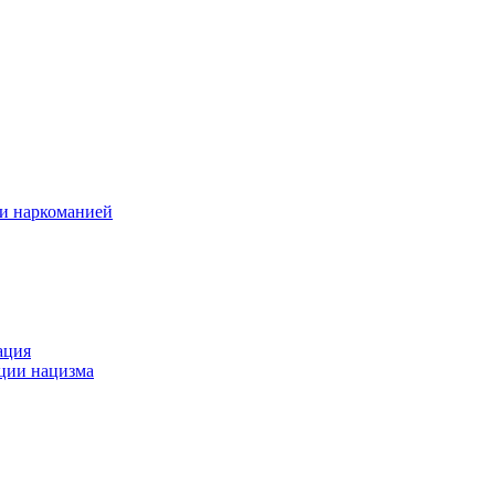
 и наркоманией
ация
ации нацизма