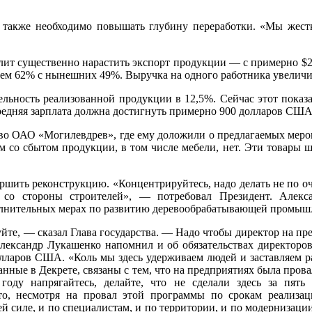
е также необходимо повышать глубину переработки. «Мы жестк
т существенно нарастить экспорт продукции — с примерно $2 м
 чем 62% с нынешних 49%. Выручка на одного работника увеличит
льность реализованной продукции в 12,5%. Сейчас этот показат
редняя зарплата должна достигнуть примерно 900 долларов США
тво ОАО «Могилевдрев», где ему доложили о предлагаемых мер
 со сбытом продукции, в том числе мебели, нет. Эти товары ши
ршить реконструкцию. «Концентрируйтесь, надо делать не по оч
со стороны строителей», — потребовал Президент. Алекс
олнительных мерах по развитию деревообрабатывающей промыш
уйте, — сказал Глава государства. — Надо чтобы директор на пр
лександр Лукашенко напомнил и об обязательствах директоров 
лларов США. «Коль мы здесь удерживаем людей и заставляем ра
ные в Декрете, связаны с тем, что на предприятиях была прова
ду напрягайтесь, делайте, что не сделали здесь за пять 
о, несмотря на провал этой программы по срокам реализации
й силе, и по специалистам, и по территории, и по модернизации