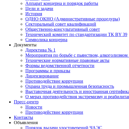
Аппарат концерна и порядок работы
Цели и задачи
История
ОДНО ОКНО (Административные процедуры)
Секторальный совет квалификаций
Общественно-консультативный совет
Технический комитет по стандартизации ТК BY 39
Символика концерна
Документы
Директива № 1
Мероприятия по борьбе с пьянством, алкоголизмом
Технические нормативные правовые акты
Формы ведомственной отчетности
Программы и приказы
Лицензирование
Противодействие коррупции
Охрана труда и промышленная безопасность
Выставочная деятельность и иностранная сертифик
О мерах противодействия экстремизму и реабилит
Пресс-центр
Новости
Противодействие коррупции
Контакты
Объявления
Порядок выдачи удостоверений ЧАЭС