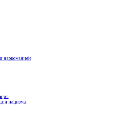
 и наркоманией
ация
ации нацизма