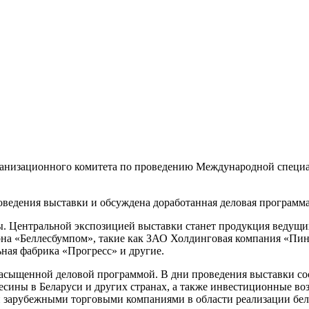
рганизационного комитета по проведению Международной специа
ведения выставки и обсуждена доработанная деловая программа
ы. Центральной экспозицией выставки станет продукция ведущ
ерна «Беллесбумпом», такие как ЗАО Холдинговая компания «П
ая фабрика «Прогресс» и другие.
сыщенной деловой программой. В дни проведения выставки сос
есины в Беларуси и других странах, а также инвестиционные в
 зарубежными торговыми компаниями в области реализации бел