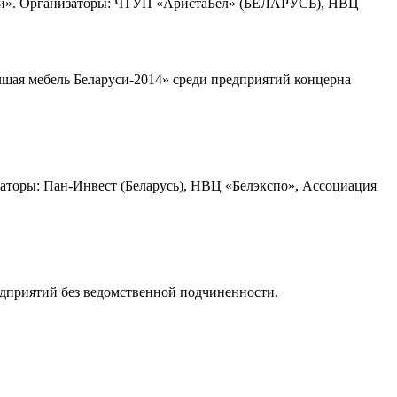
тий». Организаторы: ЧТУП «АристаБел» (БЕЛАРУСЬ), НВЦ
шая мебель Беларуси-2014» среди предприятий концерна
торы: Пан-Инвест (Беларусь), НВЦ «Белэкспо», Ассоциация
едприятий без ведомственной подчиненности.