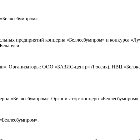
 «Беллесбумпром».
бельных предприятий концерна «Беллесбумпром» и конкурса «Лу
Беларуси.
ли». Организаторы: ООО «БАЗИС-центр» (Россия), НВЦ «Белэкс
церна «Беллесбумпром». Организатор: концерн «Беллесбумпром».
 «Беллесбумпром».