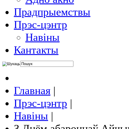
Прадпрыемствы
Прэс-цэнтр
Навіны
Кантакты
Главная
|
Прэс-цэнтр
|
Навіны
|
З Днём абаронцаў Айчы