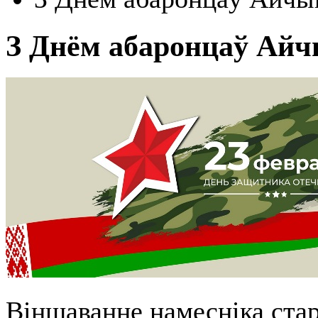
З Днём абаронцаў Ай
Віншаванне намесніка ста