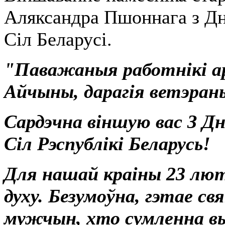
Аляксандра Пшоннага з Д
Сіл Беларусі.
"Паважаныя работнікі ар
Айчыны, дарагія ветэран
Сардэчна віншую вас З Д
Сіл Рэспублікі Беларусь!
Для нашай краіны 23 люта
духу. Безумоўна, гэтае свя
мужчын, хто сумленна вы