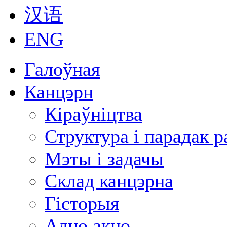
汉语
ENG
Галоўная
Канцэрн
Кіраўніцтва
Структура і парадак 
Мэты і задачы
Склад канцэрна
Гісторыя
Адно акно