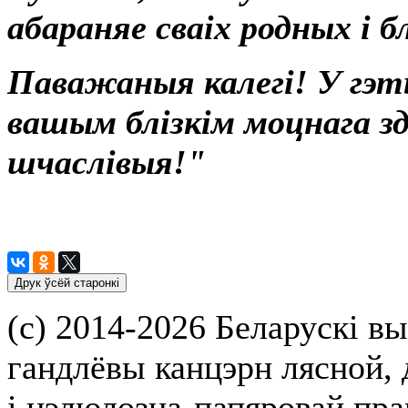
абараняе сваіх родных і бл
Паважаныя калегі! У гэт
вашым блізкім моцнага зд
шчаслівыя!"
(с) 2014-2026 Беларускі вы
гандлёвы канцэрн лясной,
і цэлюлозна-папяровай пр