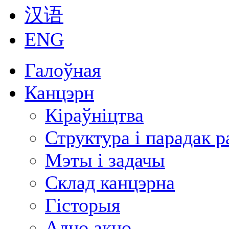
汉语
ENG
Галоўная
Канцэрн
Кіраўніцтва
Структура і парадак 
Мэты і задачы
Склад канцэрна
Гісторыя
Адно акно