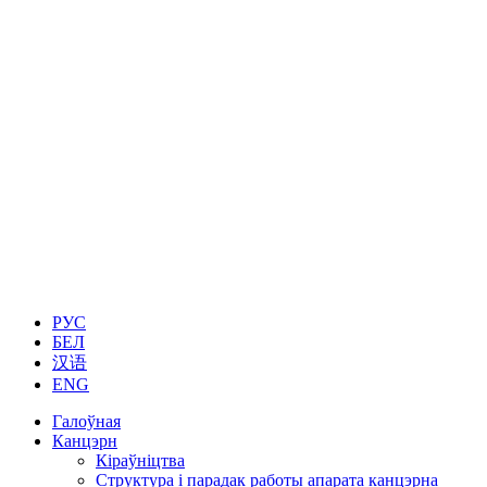
РУС
БЕЛ
汉语
ENG
Галоўная
Канцэрн
Кіраўніцтва
Структура і парадак работы апарата канцэрна