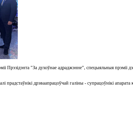
іі Прэзідэнта "За духоўнае адраджэнне", спецыяльныя прэміі дз
алі прадстаўнікі дрэваапрацоўчай галіны - супрацоўнікі апарат