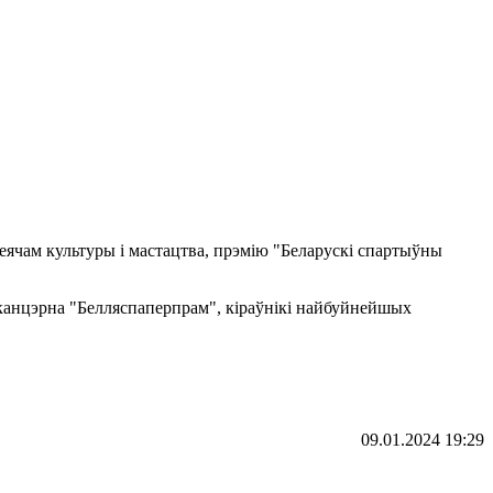
еячам культуры і мастацтва, прэмію "Беларускі спартыўны
а канцэрна "Белляспаперпрам", кіраўнікі найбуйнейшых
09.01.2024 19:29