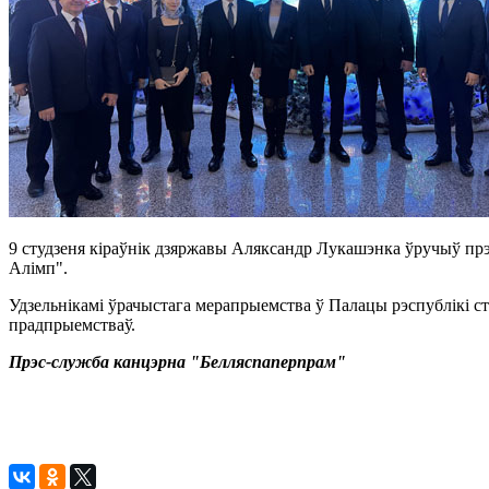
9 студзеня кіраўнік дзяржавы Аляксандр Лукашэнка ўручыў прэм
Алімп".
Удзельнікамі ўрачыстага мерапрыемства ў Палацы рэспублікі ст
прадпрыемстваў.
Прэс-служба канцэрна "Белляспаперпрам"