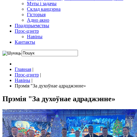
Мэты і задачы
Склад канцэрна
Гісторыя
Адно акно
Прадпрыемствы
Прэс-цэнтр
Навіны
Кантакты
Главная
|
Прэс-цэнтр
|
Навіны
|
Прэмія "За духоўнае адраджэнне»
Прэмія "За духоўнае адраджэнне»