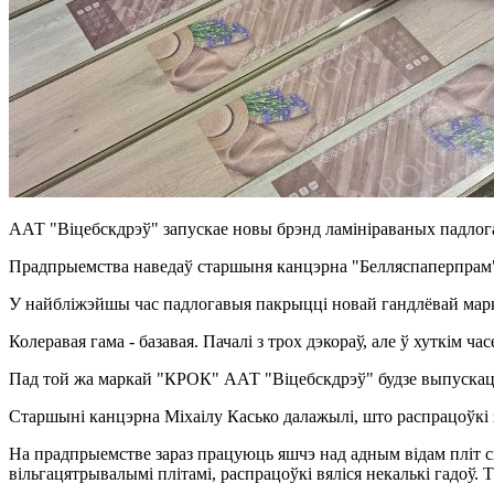
ААТ "Віцебскдрэў" запускае новы брэнд ламініраваных падло
Прадпрыемства наведаў старшыня канцэрна "Белляспаперпрам" М
У найбліжэйшы час падлогавыя пакрыцці новай гандлёвай маркі 
Колеравая гама - базавая. Пачалі з трох дэкораў, але ў хуткім ч
Пад той жа маркай "КРОК" ААТ "Віцебскдрэў" будзе выпускаць
Старшыні канцэрна Міхаілу Касько далажылі, што распрацоўкі 
На прадпрыемстве зараз працуюць яшчэ над адным відам пліт с
вільгацятрывалымі плітамі, распрацоўкі вяліся некалькі гадоў