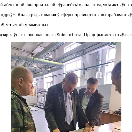
айчыннай альтэрнатывай еўрапейскім аналагам, якія актыўна зав
дрэў». Яна акрэдытаваная ў сферы правядзення выпрабаванняў 
аў, у тым ліку замежных.
дзяржаўнага тэхналагічнага ўніверсітэта. Прадпрыемства з'яўляе