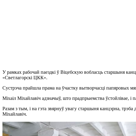
У рамках рабочай паездкі ў Віцебскую вобласць старшыня кан
«Светлагорскі ЦКК».
Сустрэча прайшла прама на ўчастку вытворчасці папяровых мяшк
Міхаіл Міхайлавіч адзначыў, што прадпрыемства ўстойлівае, і 
Разам з тым, і на гэта звярнуў увагу старшыня канцэрна, трэба 
Міхайлавіч.