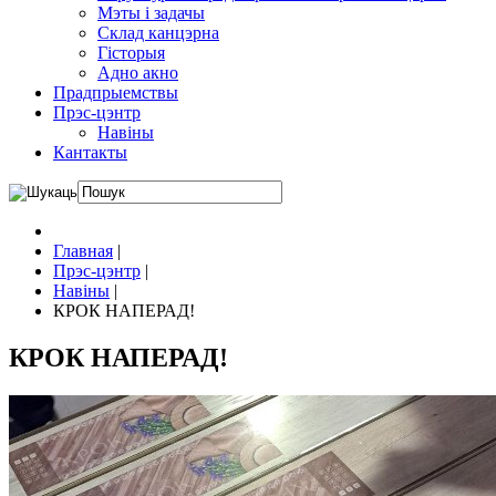
Мэты і задачы
Склад канцэрна
Гісторыя
Адно акно
Прадпрыемствы
Прэс-цэнтр
Навіны
Кантакты
Главная
|
Прэс-цэнтр
|
Навіны
|
КРОК НАПЕРАД!
КРОК НАПЕРАД!