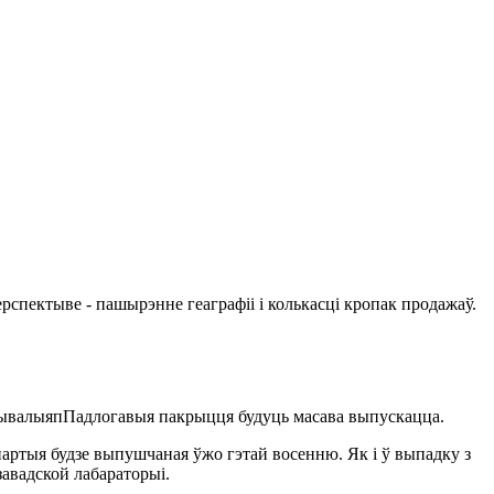
рспектыве - пашырэнне геаграфіі і колькасці кропак продажаў.
ятрывалыяпПадлогавыя пакрыцця будуць масава выпускацца.
артыя будзе выпушчаная ўжо гэтай восенню. Як і ў выпадку з
завадской лабараторыі.