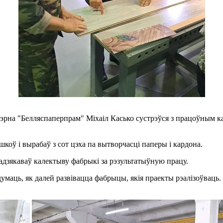
цэрна "Белляспаперпрам" Міхаіл Касько сустрэўся з працоўным 
оў і вырабаў з сот цэха па вытворчасці паперы і кардона.
падзякаваў калектыву фабрыкі за рэзультатыўную працу.
думаць, як далей развівацца фабрыцы, якія праекты рэалізоўваць. 