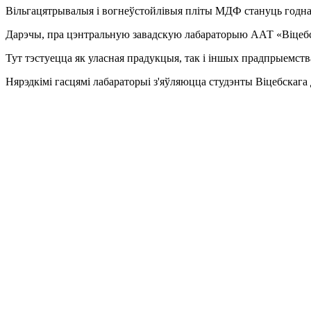
Вільгацятрывалыя і вогнеўстойлівыя пліты МДФ стануць годнай 
Дарэчы, пра цэнтральную завадскую лабараторыю ААТ «Віцебск
Тут тэстуецца як уласная прадукцыя, так і іншых прадпрыемств
Нярэдкімі гасцямі лабараторыі з'яўляюцца студэнты Віцебскага 