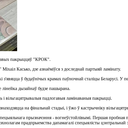
гавых пакрыццяў "КРОК".
іхаіл Касько, дзе азнаёміўся з доследнай партыяй ламінату.
з'явяцца ў будаўнічых крамах паўночнай сталіцы Беларусі. У пе
асе лінейка дызайнаў будзе пашырана.
 і вільгацятрывалыя падлогавыя ламінаваныя пакрыцці.
знаходзяцца на фінальнай стадыі, і ўжо ў кастрычніку вільгац
пецыяльнага прызначэння - вогнеўстойлівымі. Першая пробная п
. Тэхнолагам прадпрыемства дапамагалі спецыялісты цэнтральнай 