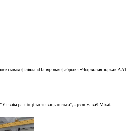
калектывам філіяла «Папяровая фабрыка «Чырвоная зорка» ААТ
"У сваім развіцці застываць нельга", - рэзюмаваў Міхаіл