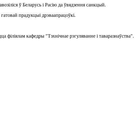
озіліся ў Беларусь і Расію да ўвядзення санкцый.
гатовай прадукцыі дрэваапрацоўкі.
цца філіялам кафедры "Тэхнічнае рэгуляванне і таваразнаўства".