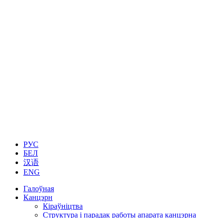
РУС
БЕЛ
汉语
ENG
Галоўная
Канцэрн
Кіраўніцтва
Структура і парадак работы апарата канцэрна