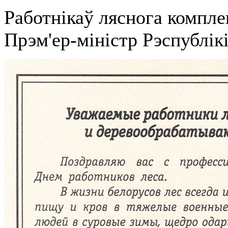
Работнікаў ляснога компле
Прэм'ер-міністр Рэспублік