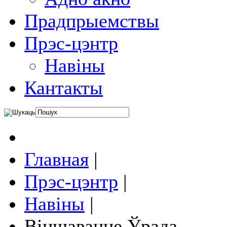
Прадпрыемствы
Прэс-цэнтр
Навіны
Кантакты
Главная
|
Прэс-цэнтр
|
Навіны
|
Віншаванне Ўрада