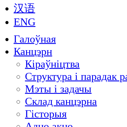
汉语
ENG
Галоўная
Канцэрн
Кіраўніцтва
Структура і парадак 
Мэты і задачы
Склад канцэрна
Гісторыя
Адно акно