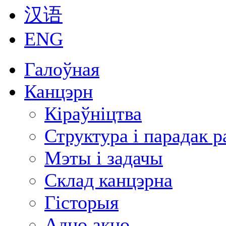
汉语
ENG
Галоўная
Канцэрн
Кіраўніцтва
Структура і парадак 
Мэты і задачы
Склад канцэрна
Гісторыя
Адно акно