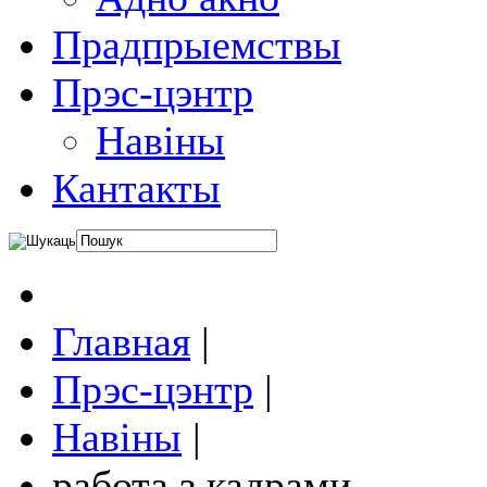
Прадпрыемствы
Прэс-цэнтр
Навіны
Кантакты
Главная
|
Прэс-цэнтр
|
Навіны
|
работа з кадрами