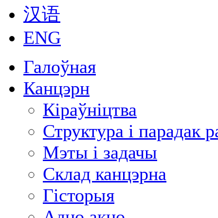
汉语
ENG
Галоўная
Канцэрн
Кіраўніцтва
Структура і парадак 
Мэты і задачы
Склад канцэрна
Гісторыя
Адно акно