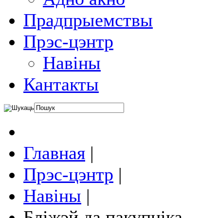
Прадпрыемствы
Прэс-цэнтр
Навіны
Кантакты
Главная
|
Прэс-цэнтр
|
Навіны
|
Бліжэй да пакупніка