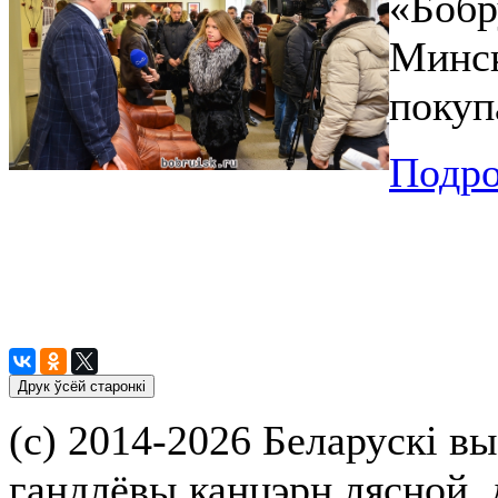
«Бобр
Минск
покуп
Подро
(с) 2014-2026 Беларускі вы
гандлёвы канцэрн лясной,