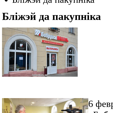
Бліжэй да пакупніка
6 фев