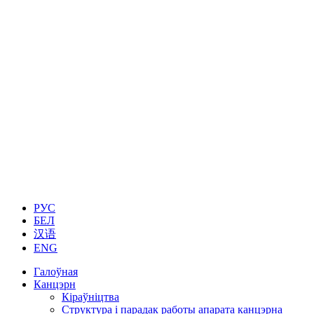
РУС
БЕЛ
汉语
ENG
Галоўная
Канцэрн
Кіраўніцтва
Структура і парадак работы апарата канцэрна