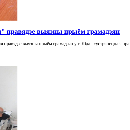
" правядзе выязны прыём грамадзян
 правядзе выязны прыём грамадзян у г. Ліда і сустрэнецца з п