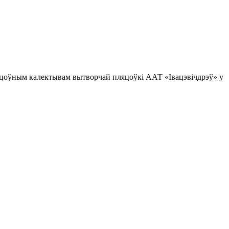
рацоўным калектывам вытворчай пляцоўкі ААТ «Івацэвічдрэў» у