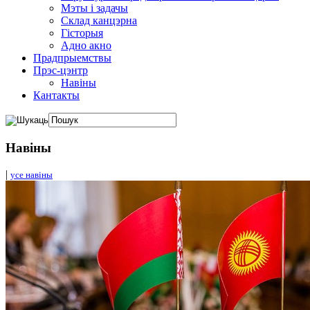
Мэты і задачы
Склад канцэрна
Гісторыя
Адно акно
Прадпрыемствы
Прэс-цэнтр
Навіны
Кантакты
Навіны
|
усе навіны