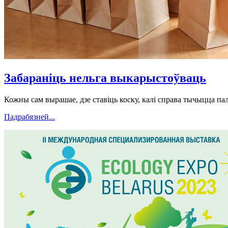
Забараніць нельга выкарыстоўваць
Кожны сам вырашае, дзе ставіць коску, калі справа тычыцца па
Падрабязней...