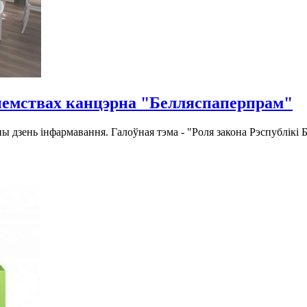
ыемствах канцэрна "Белляспаперпрам"
 дзень інфармавання. Галоўная тэма - "Роля закона Рэспублікі 