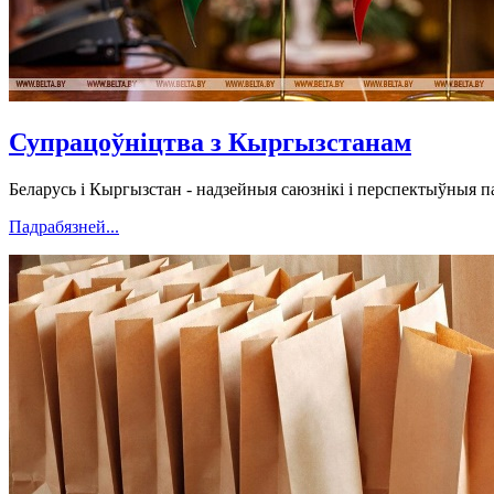
Супрацоўніцтва з Кыргызстанам
Беларусь і Кыргызстан - надзейныя саюзнікі і перспектыўныя п
Падрабязней...