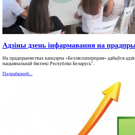
Адзіны дзень інфармавання на прадпр
На прадпрыемствах канцэрна «Белляспаперпрам» адбыўся адзіны
нацыянальнай бяспекі Рэспублікі Беларусь".
Падрабязней...