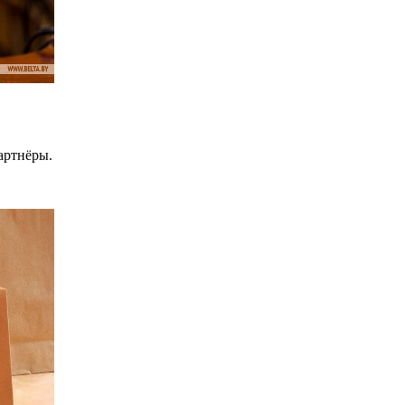
артнёры.