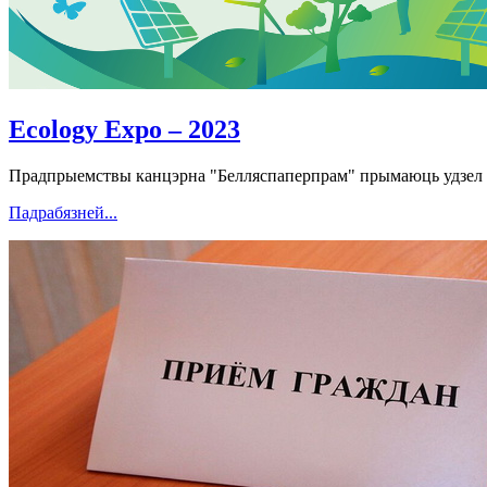
Ecology Expo – 2023
Прадпрыемствы канцэрна "Белляспаперпрам" прымаюць удзел у
Падрабязней...