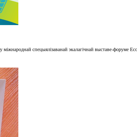
 міжнароднай спецыялізаванай экалагічнай выставе-форуме Eco