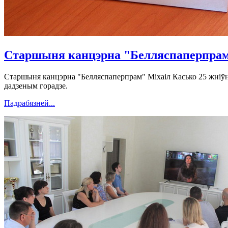
Старшыня канцэрна "Белляспаперпрам
Старшыня канцэрна "Белляспаперпрам" Міхаіл Касько 25 жніўня
дадзеным горадзе.
Падрабязней...