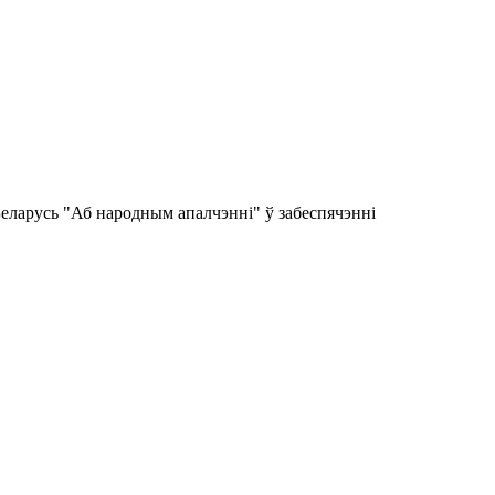
Беларусь "Аб народным апалчэнні" ў забеспячэнні