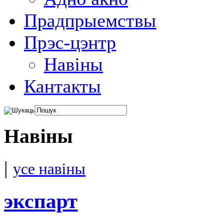
Прадпрыемствы
Прэс-цэнтр
Навіны
Кантакты
Навіны
|
усе навіны
экспарт