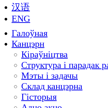
汉语
ENG
Галоўная
Канцэрн
Кіраўніцтва
Структура і парадак 
Мэты і задачы
Склад канцэрна
Гісторыя
Адно акно