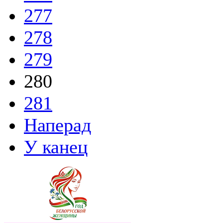
277
278
279
280
281
Наперад
У канец