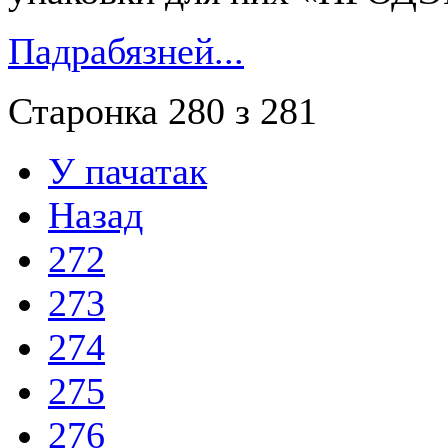
Падрабязней...
Старонка 280 з 281
У пачатак
Назад
272
273
274
275
276