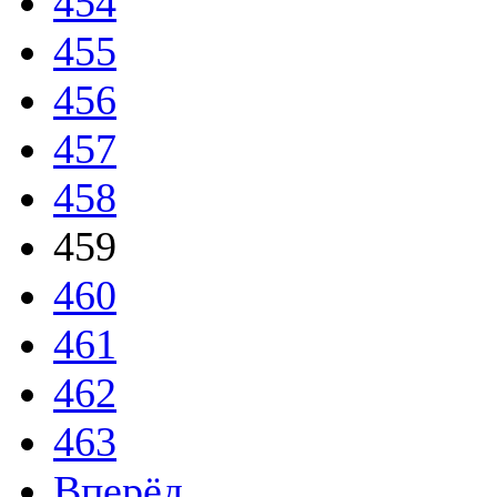
454
455
456
457
458
459
460
461
462
463
Вперёд